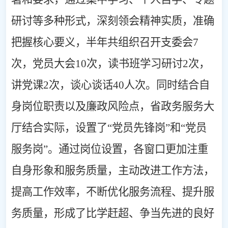
研讨等多种形式，深刻领会精神实质，准确
把握核心要义
，
半年共组织召开支委会
7
次，党员大会
10
次，读书班学习研讨
2
次，
讲党课
2
次，谈心谈话
40
人次
。
同时
结合自
身岗位职责以及廉政风险点，省政务服务大
厅
结合实际，
设置了
“
党员先锋岗
”
和
“
党员
服务岗
”
。通过岗位设置，
各窗口
更加注重
自身形象和服务质量，主动改进工作方法，
提高工作效率，不断优化服务流程、提升服
务质量
，
形成了比学赶超、争当先进的良好