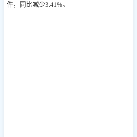
件，
同比减少
3.41
%
。