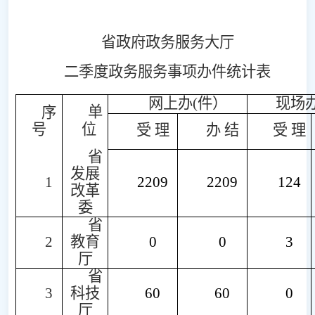
省政府政务服务大厅
二季度政务服务事项办件统计表
网上办
(件）
现场
单
序
号
位
受
理
办
结
受
理
省
发展
1
2209
2209
124
改革
委
省
2
教育
0
0
3
厅
省
3
科
技
60
60
0
厅