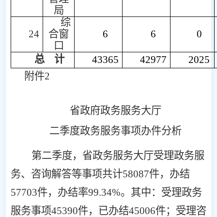
局
综
24
合窗
6
6
0
口
总
计
43365
42977
2025
附件
2
省政府政务服务大厅
二季度政务服务事项办件分析
第
二
季度，省政务服务大厅
受理政务服
务、咨询解答等事项
共计
58087
件，办结
57703
件，办结率
99.34%
。其中
：
受理政务
服务事项
45390
件
，
已办结
45006
件
；
受理咨