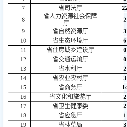
7
省司法厅
2
省人力资源社会保障
8
2
厅
9
省
自然资源厅
3
10
省生态环境厅
6
11
省住房城乡建设厅
0
12
省交通运输厅
0
13
省水利厅
2
14
省农
业农村厅
3
15
省商务厅
1
16
省文化
和旅游厅
2
17
省卫生
健康委
2
18
省
应急厅
1
19
省
林草局
3