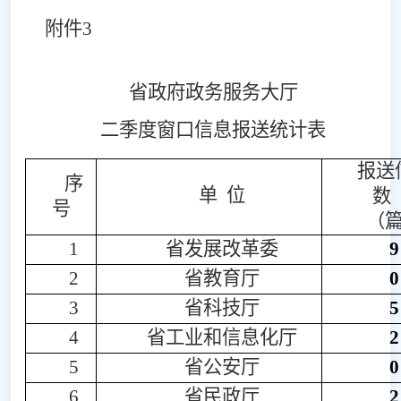
附件
3
省政府政务服务大厅
二季度窗口信息报送统计表
报送
序
单
位
数
号
（
1
省
发展改革委
9
2
省教育厅
0
3
省
科
技厅
5
4
省
工业和信息化厅
2
5
省公安厅
0
6
省民政厅
2