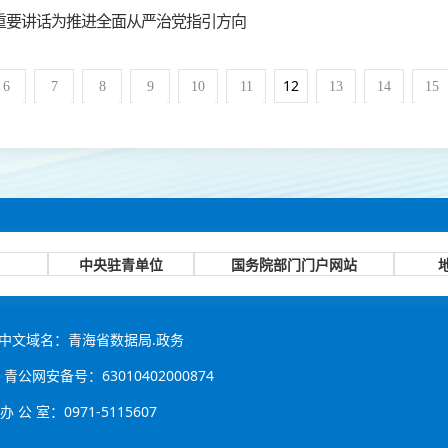
重要讲话为推进全面从严治党指引方向
12
6
7
8
9
10
11
13
14
15
中央驻青单位
国务院部门门户网站
中文域名：青海省数据局.政务
青公网安备号：63010402000874
公 室：0971-5115607